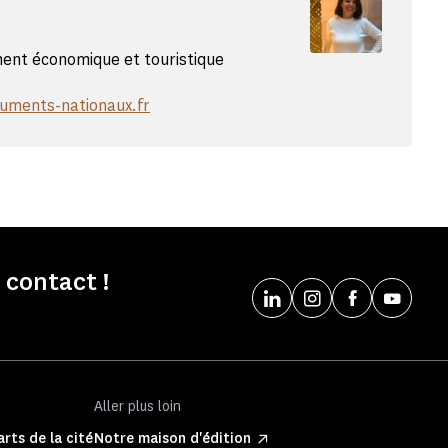
nt économique et touristique
uments-nationaux.fr
 contact !
Aller plus loin
rts de la cité
Notre maison d'édition